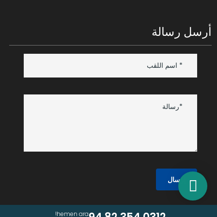
أرسل رسالة
إرسال
hemen ara!